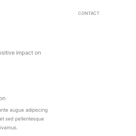
CONTACT
ositive impact on
ion
nte augue adipiscing
et sed pellentesque
vivamus.