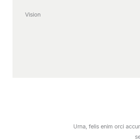
Vision
Urna, felis enim orci acc
se