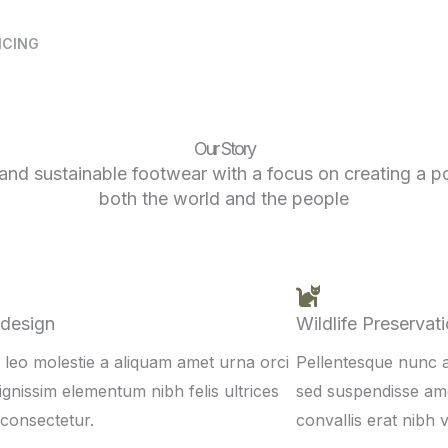
NCING
Our Story
 and sustainable footwear with a focus on creating a p
both the world and the people
design
Wildlife Preservat
 leo molestie a aliquam amet urna orci
Pellentesque nunc a
dignissim elementum nibh felis ultrices
sed suspendisse am
 consectetur.
convallis erat nibh 